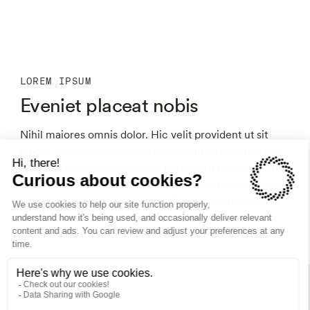
LOREM IPSUM
Eveniet placeat nobis
Nihil maiores omnis dolor. Hic velit provident ut sit
labore. Ratione voluptatem occaecati et sapiente sed.
Magnam voluptatem dolores numquam praesentium
eveniet placeat. Exercitationem eveniet neque pariatur
et doloremque ut temporibus. Quaerat enim sapiente
velit molestiae nobis.